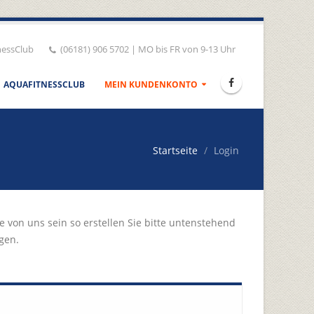
nessClub
(06181) 906 5702 | MO bis FR von 9-13 Uhr
AQUAFITNESSCLUB
MEIN KUNDENKONTO
Startseite
Login
 von uns sein so erstellen Sie bitte untenstehend
gen.