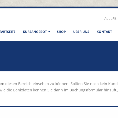
AquaFit
TARTSEITE
KURSANGEBOT
SHOP
ÜBER UNS
KONTAKT
um diesen Bereich einsehen zu können. Sollten Sie noch kein Kunde
owie die Bankdaten können Sie dann im Buchungsformular hinzufü