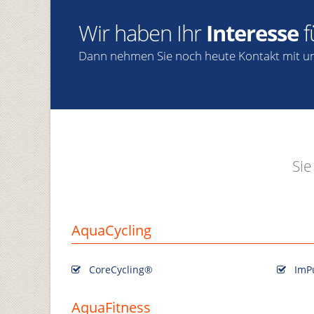
Wir haben Ihr
Interesse
f
Dann nehmen Sie noch heute Kontakt mit un
Sie
AquaCycling
CoreCycling®
ImP
AquaFitness