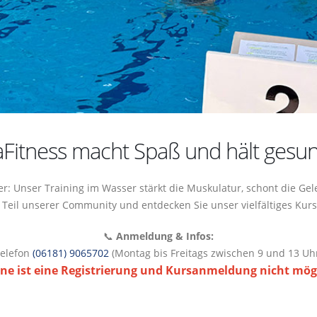
Fitness macht Spaß und hält gesun
: Unser Training im Wasser stärkt die Muskulatur, schont die Ge
 Teil unserer Community und entdecken Sie unser vielfältiges Kur
📞
Anmeldung & Infos:
elefon
(06181) 9065702
(Montag bis Freitags zwischen 9 und 13 Uh
ne ist eine Registrierung und Kursanmeldung nicht mög