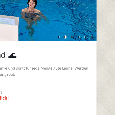
d! 🌊
lenke und sorgt für jede Menge gute Laune! Werden
sangebot.
r)
lich!