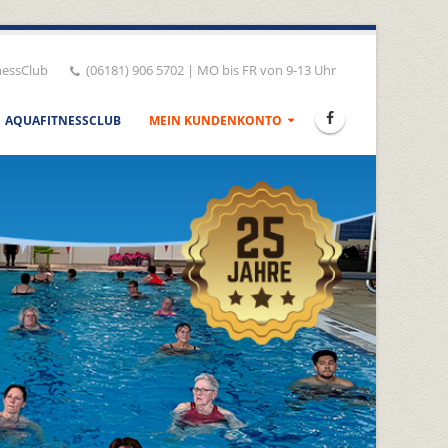
nessClub
(06181) 906 5702 | MO bis FR von 9-13 Uhr
AQUAFITNESSCLUB
MEIN KUNDENKONTO