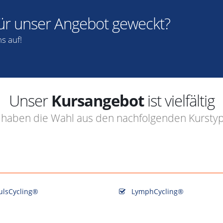
ür unser Angebot geweckt?
s auf!
Unser
Kursangebot
ist vielfältig
 haben die Wahl aus den nachfolgenden Kursty
ulsCycling®
LymphCycling®