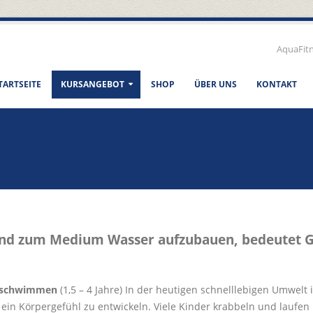
AquaFit
TARTSEITE
KURSANGEBOT
SHOP
ÜBER UNS
KONTAKT
nd zum Medium Wasser aufzubauen, bedeutet G
dschwimmen
(1,5 – 4 Jahre) In der heutigen schnelllebigen Umwelt 
g ein Körpergefühl zu entwickeln. Viele Kinder krabbeln und laufen