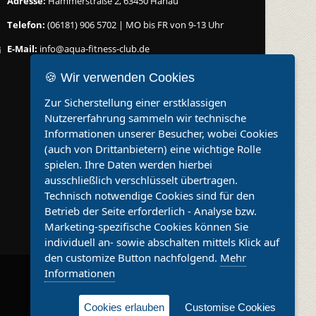
Adresse:
Hammerstraße 2, 63450 Hanau
Telefon:
(06181) 906 5702 | MO bis FR von 9-13 Uhr
E-Mail:
info@aqua-fitness-club.de
🍪 Wir verwenden Cookies
Zur Sicherstellung einer erstklassigen
Nutzererfahrung sammeln wir technische
Informationen unserer Besucher, wobei Cookies
(auch von Drittanbietern) eine wichtige Rolle
spielen. Ihre Daten werden hierbei
ausschließlich verschlüsselt übertragen.
Technisch notwendige Cookies sind für den
Betrieb der Seite erforderlich - Analyse bzw.
Marketing-spezifische Cookies können Sie
individuell an- sowie abschalten mittels Klick auf
den customize Button nachfolgend.
Mehr
Informationen
Datenschutz
Impressum
Kontakt
Cookies erlauben
Customise Cookies