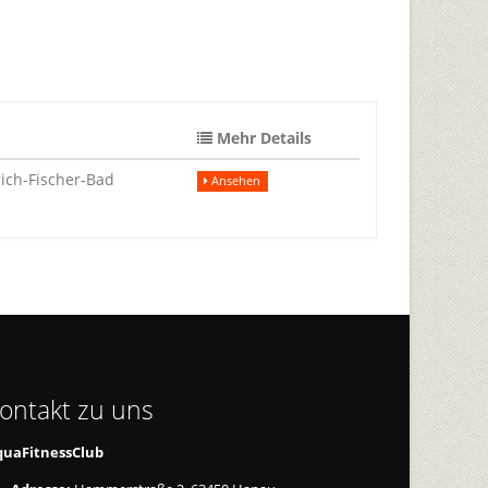
Mehr Details
ich-Fischer-Bad
Ansehen
ontakt zu uns
quaFitnessClub