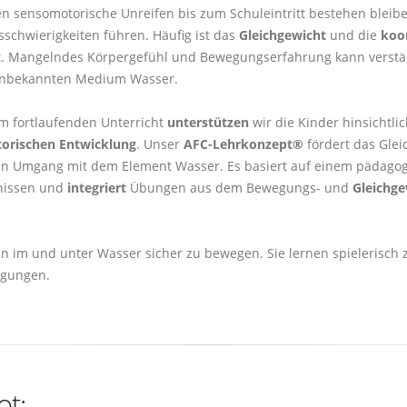
 sensomotorische Unreifen bis zum Schuleintritt bestehen bleiben
sschwierigkeiten führen. Häufig ist das
Gleichgewicht
und die
koo
t. Mangelndes Körpergefühl und Bewegungserfahrung kann verstä
unbekannten Medium Wasser.
m fortlaufenden Unterricht
unterstützen
wir die Kinder hinsichtlic
orischen Entwicklung
. Unser
AFC-Lehrkonzept®
fördert das Gle
en Umgang mit dem Element Wasser. Es basiert auf einem pädagog
tnissen und
integriert
Übungen aus dem Bewegungs- und
Gleichg
n im und unter Wasser sicher zu bewegen. Sie lernen spielerisch z
egungen.
ot: