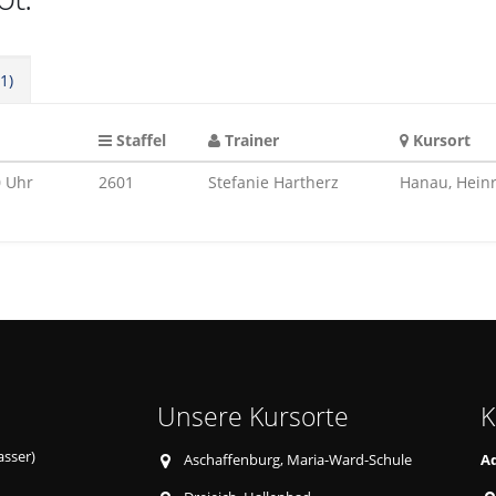
1)
Staffel
Trainer
Kursort
0 Uhr
2601
Stefanie Hartherz
Hanau, Heinr
Unsere Kursorte
K
asser)
Aschaffenburg, Maria-Ward-Schule
A