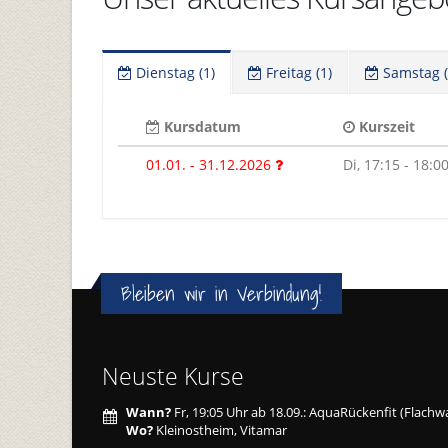
Dienstag (1)
Freitag (1)
Samstag (
Kursdatum
Kurszeit
01.01. - 31.12.2026
Di, 17:15 - 18:0
Bleiben wir in Verbindung!
Neuste Kurse
Wann?
Fr, 19:05 Uhr ab 18.09.: AquaRückenfit (Flachw
Wo?
Kleinostheim, Vitamar