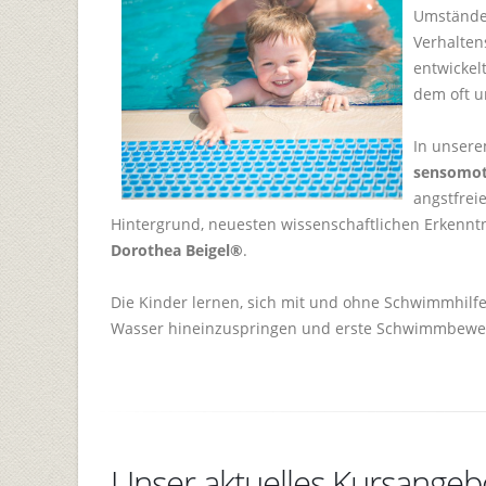
Umständen
Verhalten
entwickel
dem oft 
In unsere
sensomot
angstfrei
Hintergrund, neuesten wissenschaftlichen Erkenn
Dorothea Beigel®
.
Die Kinder lernen, sich mit und ohne Schwimmhilfe
Wasser hineinzuspringen und erste Schwimmbew
Unser aktuelles Kursangeb