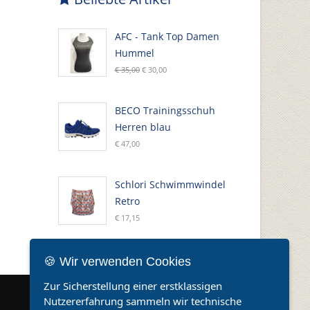
AFC - Tank Top Damen
Hummel
€ 35,00
€ 30,00
BECO Trainingsschuh
Herren blau
€ 47,00
Schlori Schwimmwindel
Retro
€ 17,15
🍪 Wir verwenden Cookies
Zur Sicherstellung einer erstklassigen
Nutzererfahrung sammeln wir technische