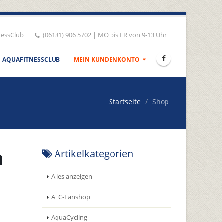
nessClub
(06181) 906 5702 | MO bis FR von 9-13 Uhr
AQUAFITNESSCLUB
MEIN KUNDENKONTO
Startseite
Shop
h
Artikelkategorien
Alles anzeigen
AFC-Fanshop
AquaCycling