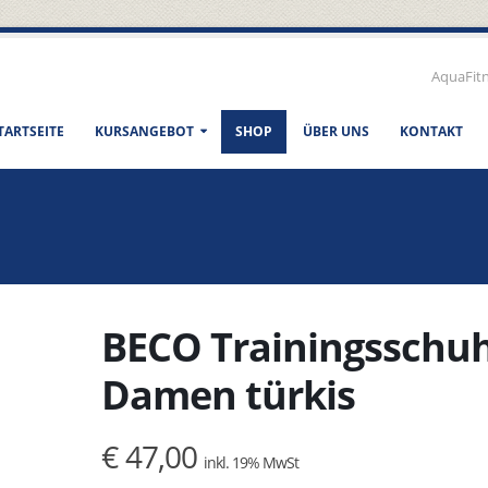
AquaFit
TARTSEITE
KURSANGEBOT
SHOP
ÜBER UNS
KONTAKT
BECO Trainingsschu
Damen türkis
€ 47,00
inkl. 19% MwSt