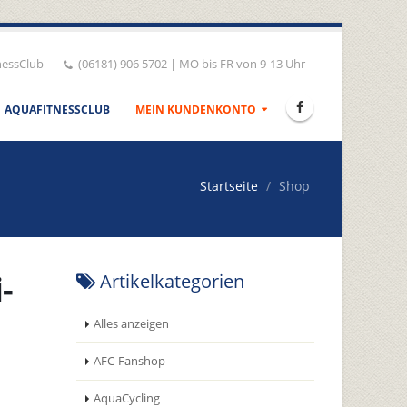
nessClub
(06181) 906 5702 | MO bis FR von 9-13 Uhr
AQUAFITNESSCLUB
MEIN KUNDENKONTO
Startseite
Shop
-
Artikelkategorien
Alles anzeigen
AFC-Fanshop
AquaCycling