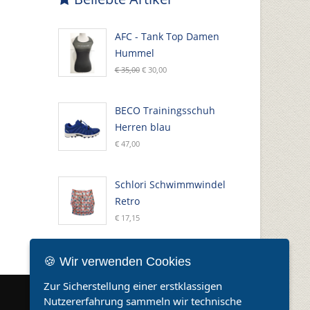
AFC - Tank Top Damen
Hummel
€ 35,00
€ 30,00
BECO Trainingsschuh
Herren blau
€ 47,00
Schlori Schwimmwindel
Retro
€ 17,15
🍪 Wir verwenden Cookies
Zur Sicherstellung einer erstklassigen
Nutzererfahrung sammeln wir technische