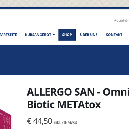
AquaFit
TARTSEITE
KURSANGEBOT
SHOP
ÜBER UNS
KONTAKT
ALLERGO SAN - Omni
Biotic METAtox
€ 44,50
inkl. 7% MwSt