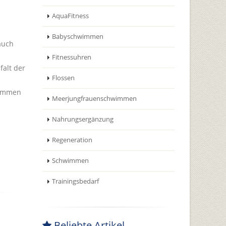
AquaFitness
Babyschwimmen
auch
Fitnessuhren
falt der
Flossen
tämmen
Meerjungfrauenschwimmen
Nahrungsergänzung
Regeneration
Schwimmen
Trainingsbedarf
Beliebte Artikel