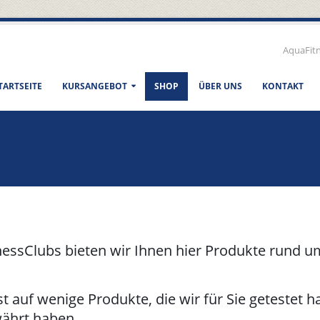
AquaFit
TARTSEITE
KURSANGEBOT
SHOP
ÜBER UNS
KONTAKT
nessClubs bieten wir Ihnen hier Produkte rund u
auf wenige Produkte, die wir für Sie getestet 
währt haben.