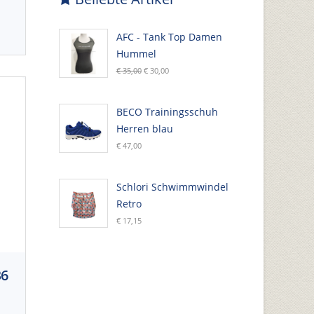
AFC - Tank Top Damen
Hummel
€ 35,00
€ 30,00
BECO Trainingsschuh
Herren blau
€ 47,00
Schlori Schwimmwindel
Retro
€ 17,15
B6