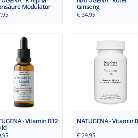
UGENA - R-Alpha-
NATUGENA - Roter
onsäure Modulator
Ginseng
7,95
€ 34,95
UGENA - Vitamin B12
NATUGENA - Vitamin 
uid
9,95
€ 29,95