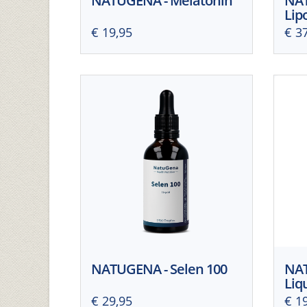
NATUGENA - Melatonin
NAT
Lip
€ 19,95
€ 3
NATUGENA - Selen 100
NAT
Liq
€ 29,95
€ 1