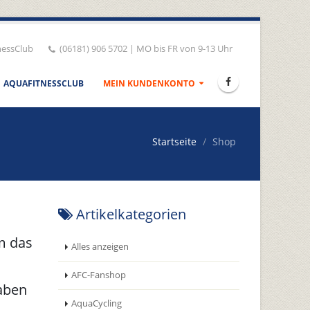
nessClub
(06181) 906 5702 | MO bis FR von 9-13 Uhr
AQUAFITNESSCLUB
MEIN KUNDENKONTO
Startseite
Shop
Artikelkategorien
m das
Alles anzeigen
AFC-Fanshop
haben
AquaCycling