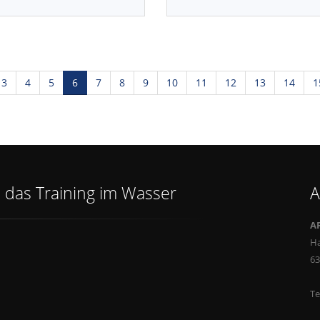
3
4
5
6
7
8
9
10
11
12
13
14
1
 das Training im Wasser
A
A
H
6
Te