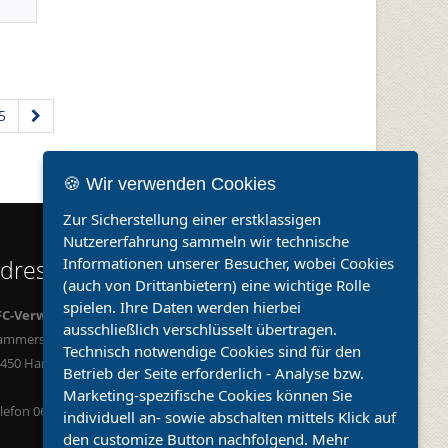
5
🍪 Wir verwenden Cookies
Zur Sicherstellung einer erstklassigen
Nutzererfahrung sammeln wir technische
Informationen unserer Besucher, wobei Cookies
dresse und Rechtliches
(auch von Drittanbietern) eine wichtige Rolle
spielen. Ihre Daten werden hierbei
FC-Verwaltungs UG
ausschließlich verschlüsselt übertragen.
ammerstraße 2
Technisch notwendige Cookies sind für den
3450 Hanau
Betrieb der Seite erforderlich - Analyse bzw.
Marketing-spezifische Cookies können Sie
lefon 06181 9065702
individuell an- sowie abschalten mittels Klick auf
den customize Button nachfolgend.
Mehr