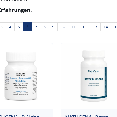
Erfahrungen.
3
4
5
6
7
8
9
10
11
12
13
14
1